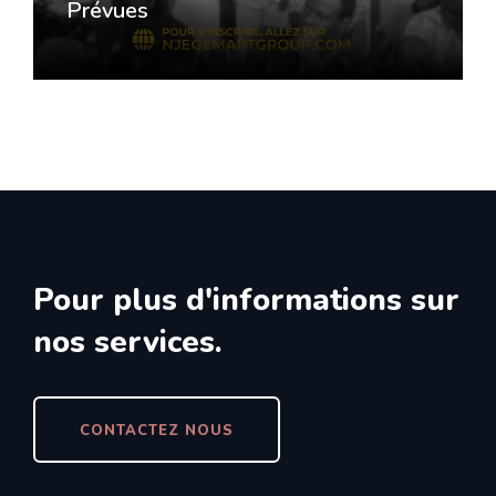
Prévues
A LA UNE
,
ACTUALITE
,
EVENEMENTS
,
MMS
NOV 13, 2024
Music Mouv Senegal 2024 –
Dates Prévues
Pour plus d'informations sur
nos services.
CONTACTEZ NOUS