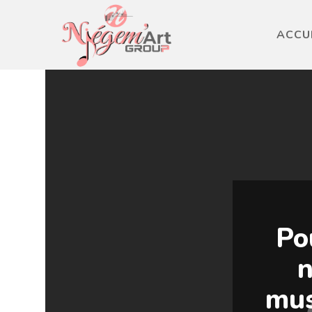
ACCU
Po
n
mus