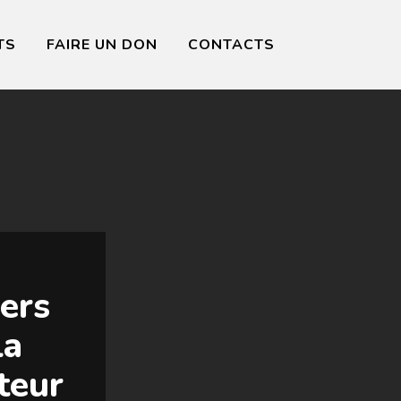
TS
FAIRE UN DON
CONTACTS
ers
la
teur