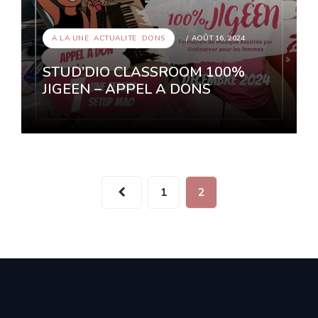
A LA UNE
,
ACTUALITE
SEP 23, 2024
A LA UNE
,
ACTUALITE
,
DONS
AOÛT 16, 2024
Prix Prince Claus 2024
STUD’DIO CLASSROOM 100%
JIGEEN – APPEL A DONS
1
2
A LA UNE
,
ACTUALITE
,
DONS
AOÛT 16, 2024