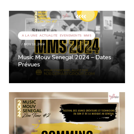
A LA UNE
,
ACTUALITE
,
EVENEMENTS
,
MMS
NOV 13, 2024
Music Mouv Senegal 2024 – Dates
Prévues
A LA UNE
,
ACTUALITE
,
EVENEMENTS
,
MMS
NOV 13, 2024
Music Mouv Senegal 2024 –
Dates Prévues